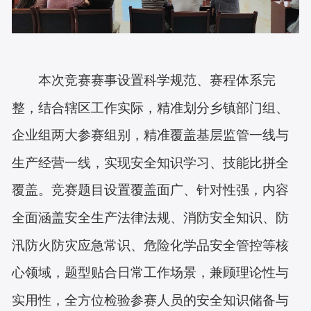
本次竞赛赛事设置科学规范、赛程体系完
整，结合辖区工作实际，精准划分乡镇部门组、
企业组两大参赛组别，精准覆盖基层监管一线与
生产经营一线，实现安全知识学习、技能比拼全
覆盖。竞赛题目设置覆盖面广、针对性强，内容
全面涵盖安全生产法律法规、消防安全知识、防
汛防火防灾应急常识、危险化学品安全管控等核
心领域，题型贴合日常工作场景，兼顾理论性与
实用性，全方位检验参赛人员的安全知识储备与