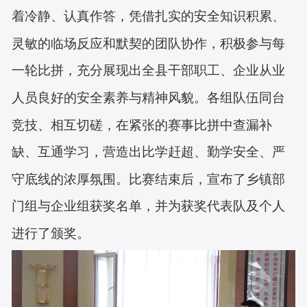
着冷静、认真作答，凭借扎实的安全知识积累、
灵敏的临场反应和默契的团队协作，积极参与每
一轮比拼，充分展现出全县干部职工、企业从业
人员良好的安全素养与精神风貌。各组队伍同台
竞技、相互切磋，在紧张的赛事比拼中查漏补
缺、互通学习，营造出比学赶超、勤学安全、严
守底线的浓厚氛围。比赛结束后，宣布了乡镇部
门组与企业组获奖名单，并为获奖代表队及个人
进行了颁奖。