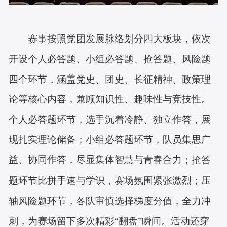
赛事按照党
团
发展脉络
划
分四大板块，依次
开设个人必答题、小组必答题、抢答题、风险题
四个环节，涵盖党史、团史、长征精神、政策理
论等核心内容，兼顾知识性、趣味性与竞技性。
个人必答题环节，选手沉着冷静、独立作答，展
现扎实理论储备；小组必答题
环节，
队员集思广
益、协
同作答，尽显集体智慧与青春合力
；抢答
题环节比拼手速与学识，赛场氛围紧张激烈；压
轴风险题环节，各队审慎选择梯度分值，全力冲
活动还穿
刺，为赛场留下多次精彩
“翻盘”瞬间。