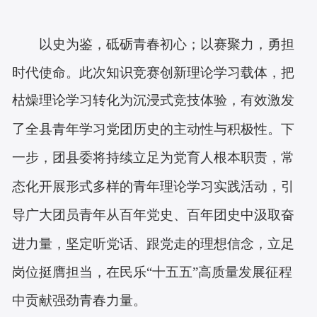
以史为鉴，砥砺青春初心；以赛聚力，勇担
时代使命。此次知识竞赛创新理论学习载体，把
枯燥理论学习转化为沉浸式竞技体验，有效激发
了
全县青年学习党团历史的主动性与积极性。下
一步，团县委将持续立足为党育人根本职责，常
态化开展形式多样的青年理论学习实践活动，引
导广大团员青年从百年党史、百年团史中汲取奋
进力量，坚定听党话、跟党走的理想信念，立足
岗位挺膺担当，在民乐
“十五五”高质量发展征程
中贡献强劲青春力量。