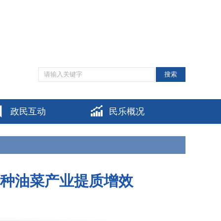
网站支持IPV6
|
无障碍阅读
|
适老化模式
|
个人中心
搜索
政民互动
民乐概况
制种油菜产业提质增效