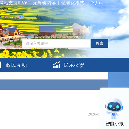
网站支持IPV6
|
无障碍阅读
|
适老化模式
|
个人中心
搜索
政民互动
民乐概况
2026-01-04
智能小掖