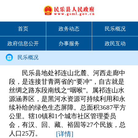
首页
政务动态
民乐概况
政府信息公开
办事服务
政民互动
民乐概况
民乐县地处祁连山北麓、河西走廊中
段，是连接甘青两省的“要冲”，自古就是
丝绸之路东段南线之“咽喉”。属祁连山水
源涵养区，是黑河水资源可持续利用和永
续补给的绿色生态屏障。总面积3687平方
公里。辖10镇和1个城市社区管理委员
会，有汉、回、藏、裕固等27个民族，总
人口25万。
[详情]