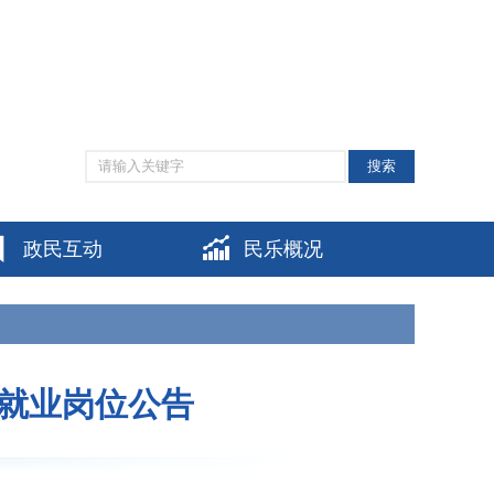
网站支持IPV6
|
无障碍阅读
|
适老化模式
|
个人中心
搜索
政民互动
民乐概况
层就业岗位公告