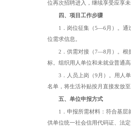
位再次招聘进入，继续享受应享未
四、项目
工作步骤
1．
岗位征集
（
5
—
6
月
）。通
位需求信息。
2．
供需对接
（
7
—8月）。根
标。组织用人单位和未就业普通高
3．
人员上岗
（9月）。用人
名单，将生活补贴按月直接发放至
五、单位申报方式
1．
申报所需材料
：
符合基层
供
单位
统一社会信用代码证、法定