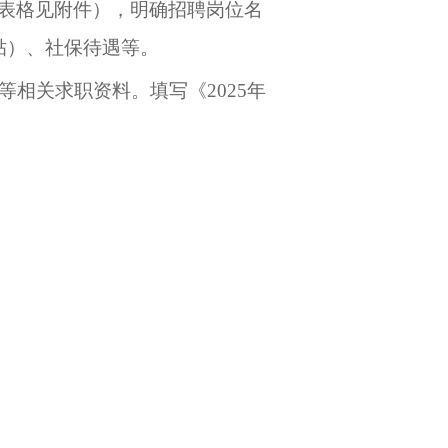
表格见附件）
，明确招聘岗位名
贴）、社保待遇等。
等相关求职资料。
填写《
202
5
年