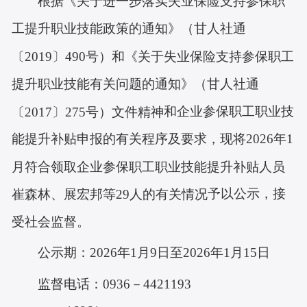
根据
《关于进一步落实失业保险支持参保职
工提升职业技能政策的通知》（甘人社通
〔
2019〕490号）和《关于失业保险支持参保职工
提升职业技能有关问题的通知》（甘人社通
和企业参保职工职业技
〔2017〕275号）文件
精神
能提升补贴
申报
的有关程序及要求，现
将
20
26
年
1
月符合领取企业参保职工职业技能提升补贴人员
予以公示，接
崔森林、展宏邦等
29人的有关情况
受
社会监督。
26
年
1
月
9
26
年
1
日
公示期：
20
日至
20
月
15
监督电话：
0936－4421193