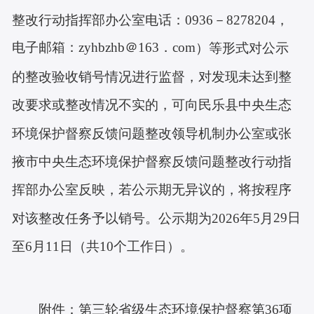
整改行动指挥部办公室电话：
0936－8278204，
电子邮箱：zyhbzhb＠163．com
）等形式对公示
的整改验收销号情况进行监督，对发现未达到整
改要求或整改情况不实的，可向民乐县
中央生态
环境
保护督察
反馈问题整改领导机制办公室
或张
掖市
中央生态环境
保护督察
反馈问题整改行动
指
挥部办公室反映，若公示期无异议的，将按程序
29
日
对该整改任务予以销号。公示期为
2026年5月
至
6月11
日（共
10个工作日）。
附件：第三轮
省级生态环境
保护督察第
36
项