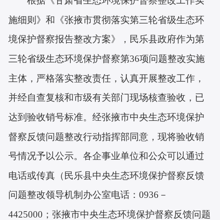
根据《甘肃省生态环境保护督察整改工作实
施细则》和《
张掖市
贯彻落实第三轮
省级生态环
境
保护督察报告整改方案》，
民乐县政府
作为第
三轮
省级生态环境
保护督察第
36
项问题整改实施
主体，严格落实整改责任，认真开展整改工作，
并经自查复核和
市
级有关部门现场核查验收，已
达到验收销号标准。经
张掖市中央生态环境保护
督察反馈问题整改行动指挥部
同意，现将验收销
号情况予以公示。各企事业单位和公众可以通过
电话或传真
（
民乐县
中央生态环境
保护督察
反馈
问题整改领导机制办公室
电话
：
0936－
4425000；
张掖市中央生态环境保护督察反馈问题