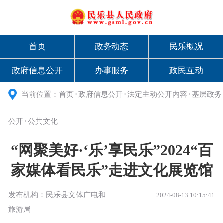
首页
政务动态
民乐概况
政府信息公开
办事服务
政民互动
当前位置：
首页
政府信息公开
法定主动公开内容
基层政务
>
>
>
公开
公共文化
>
“网聚美好·‘乐’享民乐”2024“百
家媒体看民乐”走进文化展览馆
发布机构：民乐县文体广电和
2024-08-13 10:15:41
旅游局