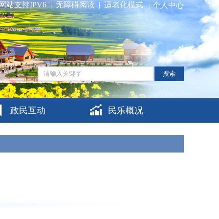
网站支持IPV6
|
无障碍阅读
|
适老化模式
|
个人中心
搜索
政民互动
民乐概况