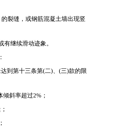
m 的裂缝，或钢筋混凝土墙出现竖
或有继续滑动迹象。
：
到第十三条第(二)、(三)款的限
体倾斜率超过2%；
缝；
；