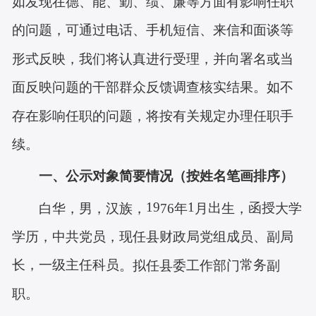
如发现在德、能、勤、绩、廉等方面有影响任职
的问题，可通过电话、手机短信、来信和面谈等
形式反映，我们将认真进行受理，并向署名或当
面反映问题的干部群众反馈调查核实结果。如不
存在影响任职的问题，将按有关规定办理任职手
续。
一、公示对象简要情况
（按姓名笔画排序）
19
1
出
函授
白
华
，男，汉族，
76
年
月
生，
大学
县财政局党组成员、副局
学历，中共党员，现任
长，一级主任科员
常务
。拟任县委工作部门
副
职。