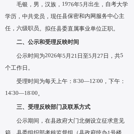
19
出
自考
毛
银
，男，汉族，
76
年
5
月
生，
大学
县保密和内网服务中心主
学历，中共党员，现任
任，六级职员
。拟任县委直属事业单位正职。
二、公示和受理反映时间
20
5
26
公示时间为
年
5
月
21
日至
5
月
27
日，共
个工作日。
8∶30—12∶00
，
受
理时间为每天上午：
下午：
14∶30—18∶00
。
三、受理反映部门及联系方式
公示期间，在
县
政府大门
北
侧设立征求意见
箱，
县
委组织部考核监督组（
县政府
统办
1
号楼