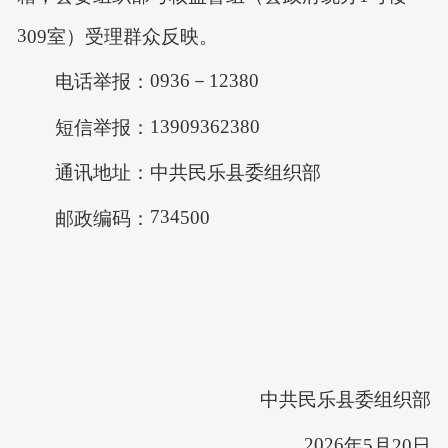
3
09
室
）受理群众反映。
0936－12380
电话举报：
13909362380
短信举报：
通讯地址：
中共民乐县委组织部
734
5
00
邮政编码：
中共
民乐县
委组织部
20
26
年
5
月
20
日