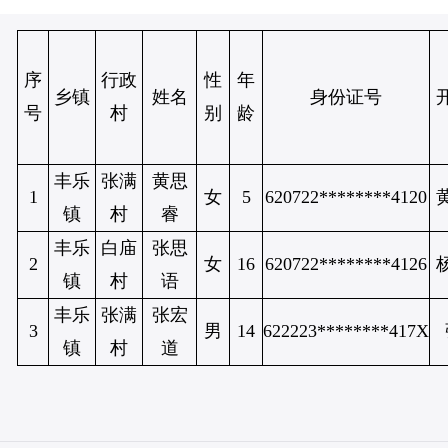
序
行政
性
年
乡镇
姓名
身份证号
号
村
别
龄
丰乐
张满
黄思
1
女
5
620722********4120
镇
村
睿
丰乐
白庙
张思
2
女
16
620722********4126
镇
村
语
丰乐
张满
张宏
3
男
14
622223********417X
镇
村
道