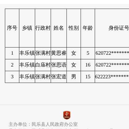
序号
乡镇
行政村
姓名
性别
年龄
身份证
1
丰乐镇
张满村
黄思睿
女
5
620722******
2
丰乐镇
白庙村
张思语
女
16
620722******
3
丰乐镇
张满村
张宏道
男
15
622223******
主办单位：民乐县人民政府办公室