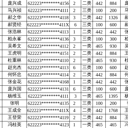
庞兴成
二类
622223********4156
2
442
884
马兴祯
三类
622223********4111
2
100
200
郝之华
二类
622223********4118
3
442
1326
郝贤经
三类
622223********411X
6
100
600
张浩林
二类
622223********4113
1
442
442
柏永峯
三类
622223********4136
3
100
300
吴希文
一类
622223********4112
2
465
930
王虎明
二类
622223********4151
2
442
884
杜重林
一类
622223********4110
2
465
930
赵光杰
三类
622223********4113
6
100
600
何怀忠
二类
622223********4114
2
442
884
张金花
二类
622223********4168
1
442
442
庞兴国
三类
622223********4131
6
100
600
杨维玉
一类
622223********4111
3
465
1395
张明
三类
622223********4135
2
100
200
王成全
二类
622223********411X
4
442
1768
王登荣
二类
622223********4119
2
442
884
冯桂英
一类
622223********4123
1
465
465