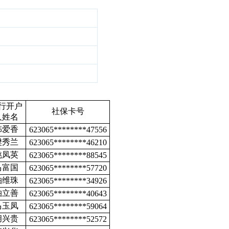
行开户
社保卡号
人姓名
韩爱香
623065********47556
樊秀兰
623065********46210
姚凤英
623065********88545
马富国
623065********57720
柏维珠
623065********34926
柏立善
623065********40643
马玉凤
623065********59064
胡兴贵
623065********52572