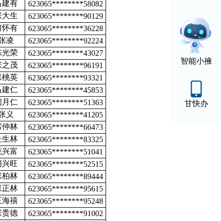
马建有
623065********58082
张大生
623065********90129
何怀有
623065********36228
张凌
623065********92224
陈光荣
623065********43027
智能小掖
张之茂
623065********96191
张桃英
623065********93321
马建仁
623065********45853
阎月仁
623065********51363
甘快办
张义
623065********41205
席仲林
623065********66473
杜生林
623065********83325
庞兴富
623065********51041
胡兴旺
623065********52515
张柏林
623065********89444
张正林
623065********95615
王海禧
623065********95248
张贵德
623065********91002