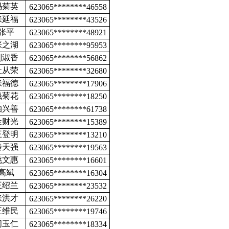
冯菊英
623065********46558
张延福
623065********43526
张平
623065********48921
张之湖
623065********95953
刘淑香
623065********56862
杜从荣
623065********32680
张福德
623065********17906
钱菊花
623065********18250
柏兴善
623065********61738
金财光
623065********15389
王登明
623065********13210
秦天强
623065********19563
姚文惠
623065********16601
高斌
623065********16304
王绍兰
623065********23532
张洪才
623065********26220
王维民
623065********19746
阎玉仁
623065********18334