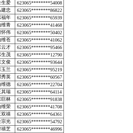
金生爱
623065********54008
马建忠
623065********86822
席福年
623065********65939
柏维青
623065********41468
何怀伟
623065********50402
柏维苍
623065********41062
张云才
623065********95466
席生茂
623065********12790
张文俊
623065********93644
张玉兰
623065********95219
祁秀英
623065********60567
柏维德
623065********22704
王其瑞
623065********64114
张巨林
623065********91838
柏维荣
623065********41708
王双禧
623065********64361
金宗光
623065********54792
付禧芝
623065********46996