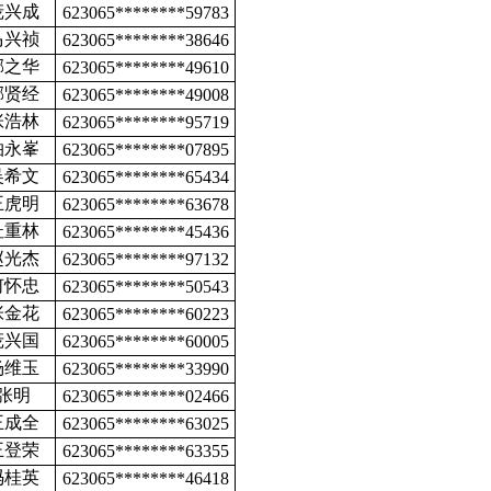
庞兴成
623065********59783
马兴祯
623065********38646
郝之华
623065********49610
郝贤经
623065********49008
张浩林
623065********95719
柏永峯
623065********07895
吴希文
623065********65434
王虎明
623065********63678
杜重林
623065********45436
赵光杰
623065********97132
何怀忠
623065********50543
张金花
623065********60223
庞兴国
623065********60005
杨维玉
623065********33990
张明
623065********02466
王成全
623065********63025
王登荣
623065********63355
冯桂英
623065********46418