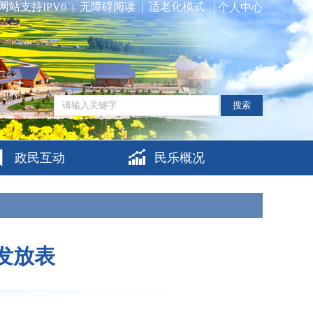
网站支持IPV6
|
无障碍阅读
|
适老化模式
|
个人中心
搜索
政民互动
民乐概况
发放表