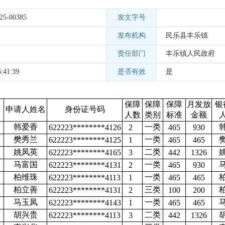
25-00385
发文字号
发布机构
民乐县丰乐镇
责任部门
丰乐镇人民政府
:41:39
是否有效
是
保障
保障
保障
月发放
银
申请人姓名
身份证号码
人数
类别
标准
金额
韩爱香
一类
622223********4126
2
465
930
樊秀兰
一类
622223********4125
1
465
465
姚凤英
二类
622223********4165
3
442
1326
马富国
一类
622223********4131
2
465
930
柏维珠
一类
622223********4113
1
465
465
柏立善
三类
622223********4131
2
100
200
马玉凤
一类
622223********4143
1
465
465
胡兴贵
二类
622223********4113
3
442
1326