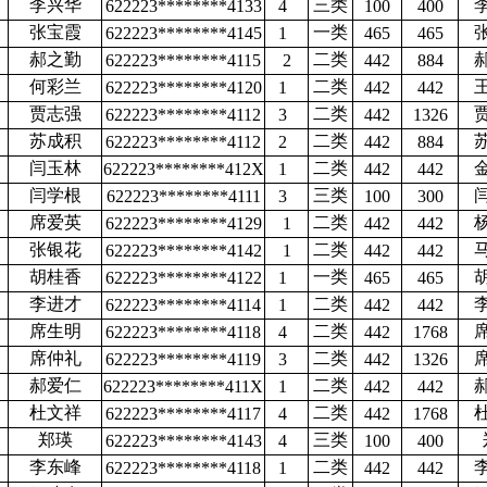
李兴华
三类
622223********4133
4
100
400
张宝霞
一类
622223********4145
1
465
465
郝之勤
二类
622223********4115
2
442
884
何彩兰
二类
622223********4120
1
442
442
贾志强
二类
622223********4112
3
442
1326
苏成积
二类
622223********4112
2
442
884
闫玉林
二类
622223********412X
1
442
442
闫学根
三类
622223********4111
3
100
300
席爱英
二类
622223********4129
1
442
442
张银花
二类
622223********4142
1
442
442
胡桂香
一类
622223********4122
1
465
465
李进才
二类
622223********4114
1
442
442
席生明
二类
622223********4118
4
442
1768
席仲礼
二类
622223********4119
3
442
1326
郝爱仁
二类
622223********411X
1
442
442
杜文祥
二类
622223********4117
4
442
1768
郑瑛
三类
622223********4143
4
100
400
李东峰
二类
622223********4118
1
442
442