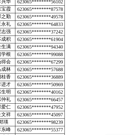
李兴华
623065********56102
张宝霞
623065********87578
郝之勤
623065********49578
王永礼
623065********64833
贾志强
623065********37242
苏成积
623065********61904
金生满
623065********94340
闫学根
623065********99088
杨得会
623065********67299
马成林
623065********57688
胡桂香
623065********36889
李进才
623065********50969
席生明
623065********40162
席仲礼
623065********66457
郝爱仁
623065********47952
杜文祥
623065********45097
郑瑛
623065********98239
李东峰
623065********55377