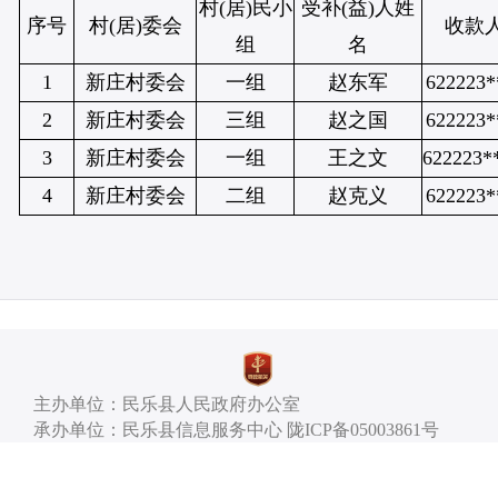
村(居)民小
受补(益)人姓
序号
村(居)委会
收款
组
名
1
新庄村委会
一组
赵东军
622223*
2
新庄村委会
三组
赵之国
622223*
3
新庄村委会
一组
王之文
622223*
4
新庄村委会
二组
赵克义
622223*
主办单位：民乐县人民政府办公室
承办单位：民乐县信息服务中心 陇ICP备05003861号