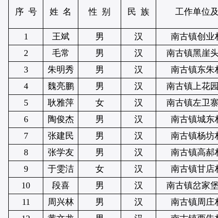
序 号
姓 名
性 别
民 族
工作单位
1
王斌
男
汉
南古镇创业
2
毛常
男
汉
南古镇黑崖
3
朱明秀
男
汉
南古镇东朱
4
魏亮鹏
男
汉
南古镇上花
5
耿雅萍
女
汉
南古镇左卫
6
陶俊杰
男
汉
南古镇城东
7
张建民
男
汉
南古镇杨坊
8
张学友
男
汉
南古镇高郝
9
于雯洁
女
汉
南古镇甘店
10
段喜
男
汉
南古镇岔家
11
周兴林
男
汉
南古镇周庄