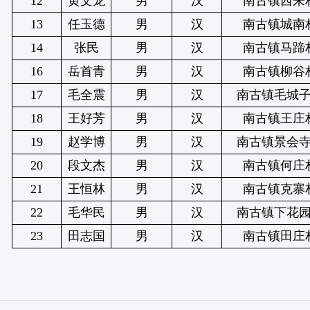
12
黄文龙
男
汉
南古镇西朱
13
任玉德
男
汉
南古镇城南
14
张民
男
汉
南古镇马蹄
16
岳首青
男
汉
南古镇柳谷
17
毛全震
男
汉
南古镇毛城
18
王好芳
男
汉
南古镇王庄
19
赵学博
男
汉
南古镇景会
20
段文杰
男
汉
南古镇何庄
21
王恒林
男
汉
南古镇克寨
22
毛华民
男
汉
南古镇下花
23
田志国
男
汉
南古镇田庄