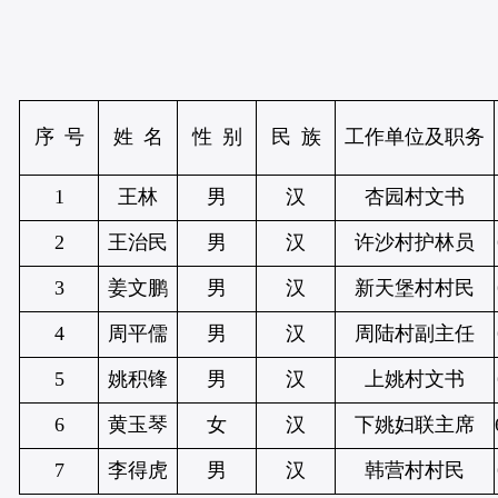
序 号
姓 名
性 别
民 族
工作单位及职务
1
王林
男
汉
杏园村文书
2
王治民
男
汉
许沙村护林员
3
姜文鹏
男
汉
新天堡村村民
4
周平儒
男
汉
周陆村副主任
5
姚积锋
男
汉
上姚村文书
6
黄玉琴
女
汉
下姚妇联主席
7
李得虎
男
汉
韩营村村民