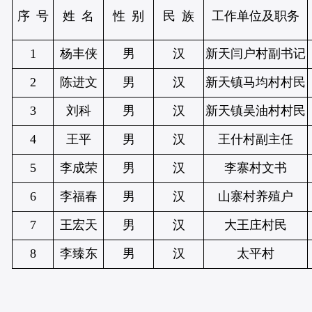
序 号
姓 名
性 别
民 族
工作单位及职务
1
杨丰侠
男
汉
新天闫户村副书记
2
陈进文
男
汉
新天镇马均村村民
3
刘科
男
汉
新天镇吴油村村民
4
王平
男
汉
王什村副主任
5
李成荣
男
汉
李寨村文书
6
李福春
男
汉
山寨村养殖户
7
王宏天
男
汉
大王庄村民
8
李臻东
男
汉
太平村