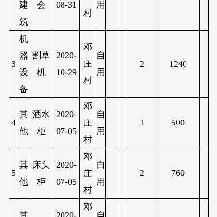
会
08-31
用
建
村
筑
机
邓
割草
2020-
自
器
庄
3
2
1240
机
10-29
用
设
村
备
邓
其
酒水
2020-
自
4
1
500
庄
他
柜
07-05
用
村
邓
其
床头
2020-
自
5
2
760
庄
他
柜
07-05
用
村
邓
其
2020-
自