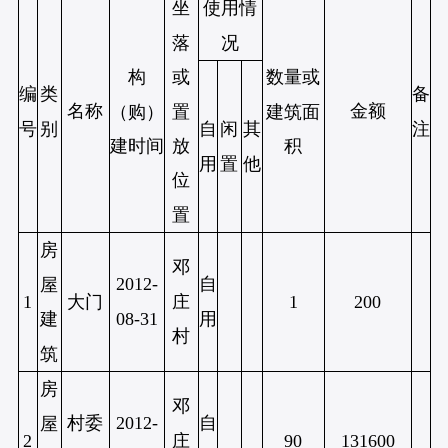
坐
使用情
落
况
或
构
数量或
编
类
备
名称
金额
置
（购）
建筑面
号
别
注
自
闲
其
放
建时间
积
用
置
他
位
置
房
邓
2012-
自
屋
庄
1
大门
1
200
08-31
用
建
村
筑
房
邓
村委
2012-
自
屋
庄
2
90
131600