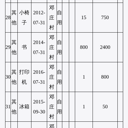
邓
其
小椅
2012-
自
28
15
750
庄
他
子
07-31
用
村
邓
其
2014-
自
29
书
800
2400
庄
他
07-31
用
村
邓
其
打印
2016-
自
30
1
800
庄
他
机
07-31
用
村
邓
其
2015-
自
31
冰箱
1
50
庄
他
09-30
用
村
邓