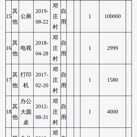
邓
其
2019-
自
15
公厕
1
100000
庄
他
08-22
用
村
邓
其
2018-
自
16
电视
1
2999
庄
他
04-28
用
村
邓
其
打印
2017-
自
17
1
1580
庄
他
机
02-20
用
村
办公
邓
其
2012-
自
18
1
4000
大圆
庄
他
08-31
用
桌
村
邓