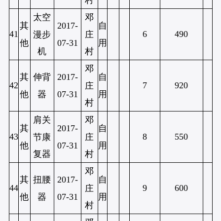
村
太空
邓
其
2017-
自
41
6
490
漫步
庄
他
07-31
用
机
村
邓
其
伸背
2017-
自
42
7
920
庄
他
器
07-31
用
村
肩关
邓
其
2017-
自
43
8
550
节康
庄
他
07-31
用
复器
村
邓
其
扭腰
2017-
自
44
9
600
庄
他
器
07-31
用
村