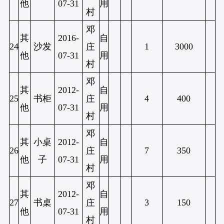
他
07-31
用
村
邓
其
2016-
自
24
沙发
1
3000
庄
他
07-31
用
村
邓
其
2012-
自
25
书柜
4
400
庄
他
07-31
用
村
邓
其
小桌
2012-
自
26
7
350
庄
他
子
07-31
用
村
邓
其
2012-
自
27
书桌
3
150
庄
他
07-31
用
村