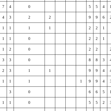
7
4
0
5
5
4
4
3
2
2
9
9
6
1
1
1
1
2
2
1
1
1
0
2
2
1
1
2
0
2
2
3
3
0
8
8
3
2
3
1
1
9
9
4
1
1
1
1
9
9
4
3
0
6
6
5
1
1
0
5
5
2