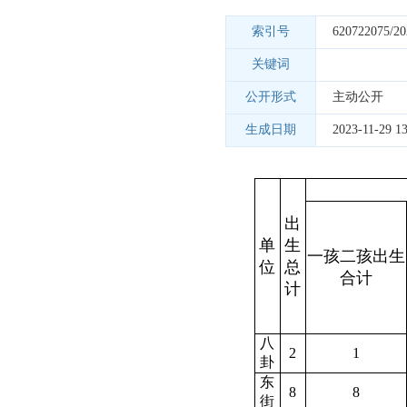
索引号
620722075/20
关键词
公开形式
主动公开
生成日期
2023-11-29 13
出
单
生
一孩二孩出生
位
总
合计
计
八
2
1
卦
东
8
8
街