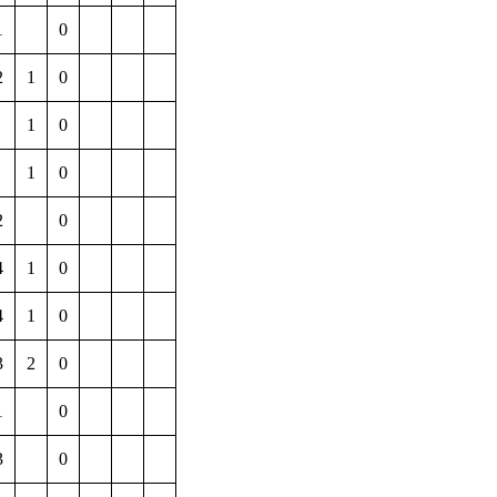
1
0
2
1
0
1
0
1
0
2
0
4
1
0
4
1
0
3
2
0
1
0
3
0