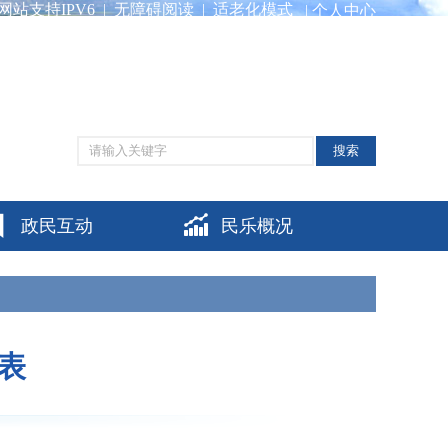
网站支持IPV6
|
无障碍阅读
|
适老化模式
|
个人中心
搜索
政民互动
民乐概况
表