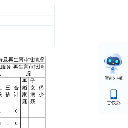
务及再生育审批情况
记服务
再生育审批情
况
况
智能小掖
再
子
二
三
合
婚
女
稀
孩
孩
计
家
病
少
庭
残
甘快办
1
0
4
1
0