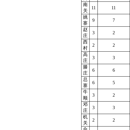
南
11
11
关
姚
9
7
寨
赵
3
2
庄
西
2
2
村
高
3
3
庄
滕
6
6
庄
总
6
5
寨
牛
3
2
顺
邓
3
3
庄
机
2
2
关
合