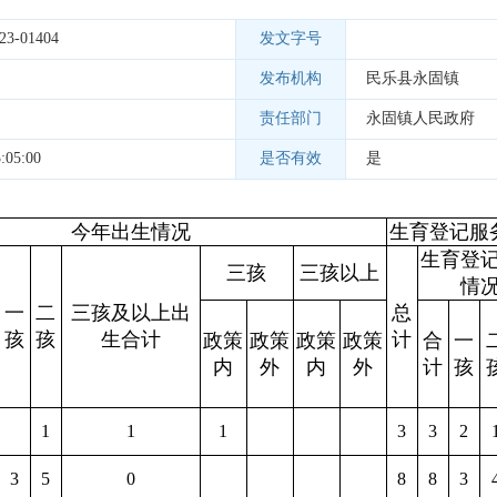
23-01404
发文字号
发布机构
民乐县永固镇
责任部门
永固镇人民政府
:05:00
是否有效
是
今年出生情况
生育登记服
生育登
三孩
三孩以上
情
一
二
三孩及以上出
总
孩
孩
生合计
计
政策
政策
政策
政策
合
一
内
外
内
外
计
孩
1
1
1
3
3
2
3
5
0
8
8
3