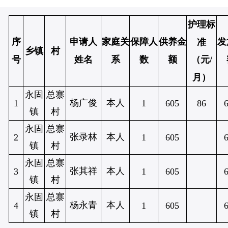
护理标
序
申请人
家庭关
保障人
供养金
发
准
乡镇
村
号
姓名
系
数
额
（元/
月）
永固
总寨
杨广俊
本人
1
1
605
86
镇
村
永固
总寨
张录林
本人
2
1
605
镇
村
永固
总寨
张其祥
本人
3
1
605
镇
村
永固
总寨
杨永青
本人
4
1
605
镇
村