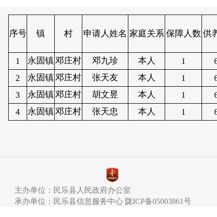
序号
镇
村
申请人姓名
家庭关系
保障人数
供
永固镇
邓庄村
邓九珍
本人
1
1
永固镇
邓庄村
张天友
本人
2
1
永固镇
邓庄村
胡文昱
本人
3
1
永固镇
邓庄村
张天忠
本人
4
1
主办单位：民乐县人民政府办公室
承办单位：民乐县信息服务中心 陇ICP备05003861号