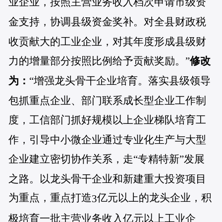
业企业
，按照
主营业务收入档次
申请市级资
金支持，协调县级资金奖补。对全县财政税
收贡献大的工业企业，对其年度形成县级财
力的增量部分按照比例给予贡献奖励。”
修改
为：
“增强龙头骨干企业培育。落实
县级领导
包抓重点企业、部门联系成长型企业
工作制
度
，
工信
部门抓
好
规模以上企业梯队培育工
作，引导中小微企业通过专业化生产与大型
企业建立密切协作关系，走
“专精特新”
发展
之路
。以龙头骨干企业和新建重大投资项目
为重点，重点打造
亿元以上的龙头企业，积
3
极培育一批
主营业务收入亿元以上工业企