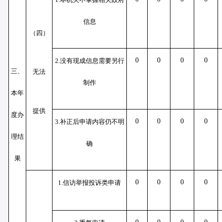
信息
（四）
0
0
0
0
2.没有现成信息需要另行
三、
无法
制作
本年
提供
度办
0
0
0
0
3.补正后申请内容仍不明
理结
确
果
0
0
0
0
1.信访举报投诉类申请