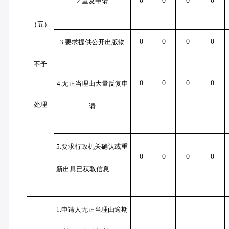
0
0
0
0
2.重复申请
（五）
0
0
0
0
3.要求提供公开出版物
不予
0
0
0
0
4.无正当理由大量反复申
处理
请
5.要求行政机关确认或重
0
0
0
0
新出具已获取信息
1.申请人无正当理由逾期