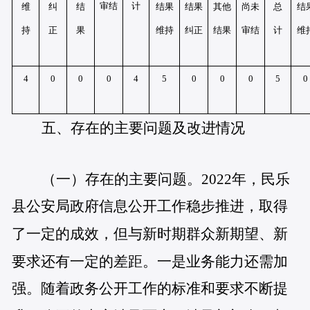
审结
计
维
纠
结
结果
结果
其他
尚未
总
结
持
正
果
维持
纠正
结果
审结
计
维
4
0
0
0
4
5
0
0
0
5
0
五、存在的主要问题及改进情况
（一）存在的主要问题。
2022年，民乐
县公安局政府信息公开工作稳步推进，取得
了一定的成效，但与新时期群众新期望、新
要求还有一定的差距。一是业务能力还需加
强。随着政务公开工作的标准和要求不断提