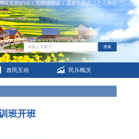
网站支持IPV6
|
无障碍阅读
|
适老化模式
|
个人中心
搜索
政民互动
民乐概况
训班开班