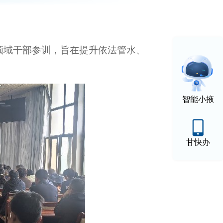
领域干部参训，旨在提升依法管水、
智能小掖
甘快办