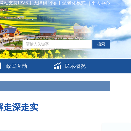
网站支持IPV6
|
无障碍阅读
|
适老化模式
|
个人中心
搜索
政民互动
民乐概况
解走深走实