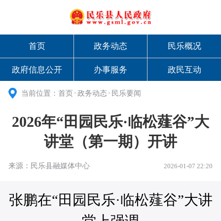
首页
政务动态
民乐概况
政府信息公开
办事服务
政民互动
当前位置：
首页
政务动态
民乐要闻
>
>
2026年“田园民乐·临松薤谷”大
讲堂（第一期）开讲
来源：民乐县融媒体中心
2026-01-07 22:20
张鹏在“田园民乐·临松薤谷”大讲
堂上强调