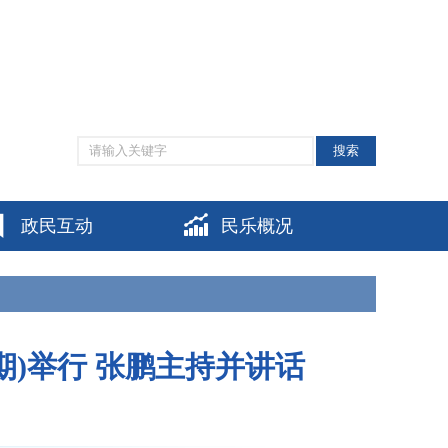
网站支持IPV6
|
无障碍阅读
|
适老化模式
|
个人中心
搜索
政民互动
民乐概况
)举行 张鹏主持并讲话