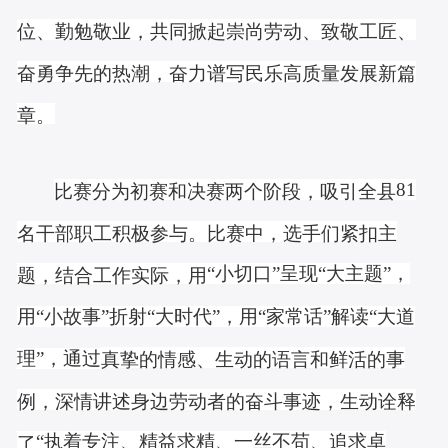
位、勤勉敬业，共同掀起崇尚劳动、致敬工匠、
奋勇争先的热潮，奋力谱写民乐高质量发展新篇
章。
81
比赛分为初赛和决赛两个阶段，吸引全县
名干部职工
积极参与。
比赛中，选手们
紧扣主
“小切口”呈现“大主题”，
题，结合工作实际，用
用“小故事”折射“大时代”，用“家常话”解读“大道
理”，通过
真挚的情感、生动的语言和鲜活的事
例
，深情讲述身边劳动者的奋斗事迹，生动诠释
“执着专注、精益求精、一丝不苟、追求卓
了