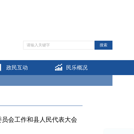
网站支持IPV6
|
无障碍阅读
|
适老化模式
|
个人中心
搜索
政民互动
民乐概况
委员会工作和县人民代表大会