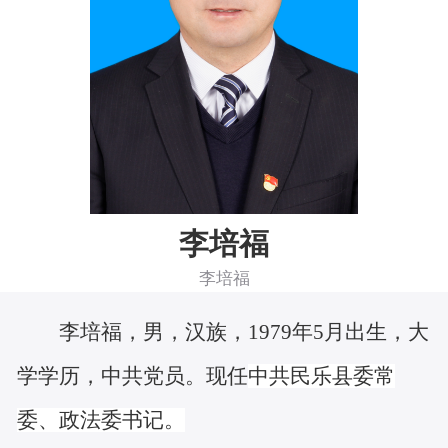
李培福
李培福
李培
福，
男，汉族，
1979
年
5
月出生，
大
学学历，中共党员。现任
中共民乐县委常
委、政法委书记
。